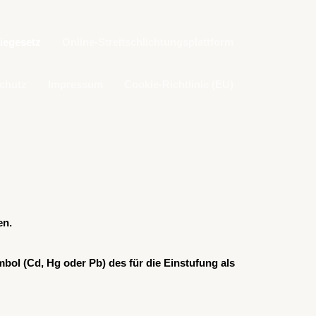
iegesetz
Online-Streitschlichtungsplattform
chutz
Impressum
Cookie-Richtlinie (EU)
en.
ol (Cd, Hg oder Pb) des für die Einstufung als