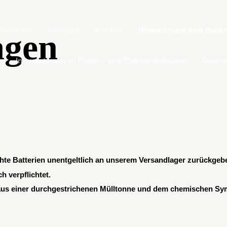
Produkte
Ökologie
Kontakt
Hinweis nach dem Batter
gen
Informationen zu Elektro- und Elektronikgeräten
Datens
chte Batterien unentgeltlich an unserem Versandlager zurückgeb
h verpflichtet.
 aus einer durchgestrichenen Mülltonne und dem chemischen Symb